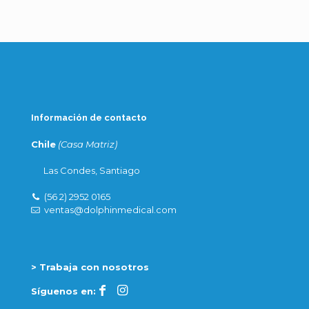
s
e
l
e
a
v
e
t
h
Información de contacto
i
s
Chile
(Casa Matriz)
f
i
Las Condes, Santiago
e
l
(56 2) 2952 0165
d
ventas@dolphinmedical.com
e
m
p
t
y
> Trabaja con nosotros
.
Síguenos en: