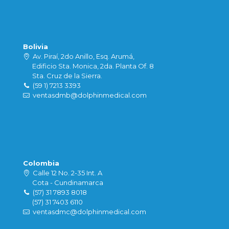
Bolivia
Av. Piraí, 2do Anillo, Esq. Arumá,
Edificio Sta. Monica, 2da. Planta Of. 8
Sta. Cruz de la Sierra.
(59 1) 7213 3393
ventasdmb@dolphinmedical.com
Colombia
Calle 12 No. 2-35 Int. A
Cota - Cundinamarca
(57) 31 7893 8018
(57) 31 7403 6110
ventasdmc@dolphinmedical.com