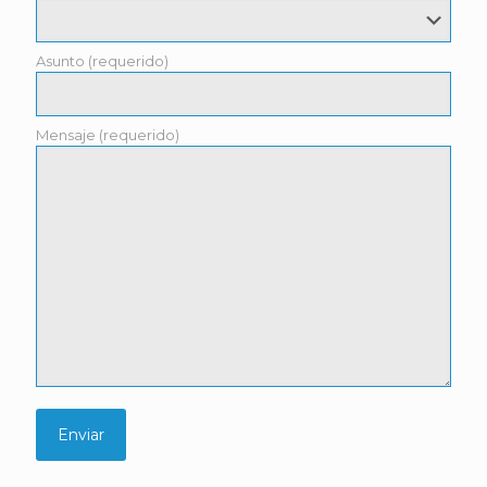
Asunto (requerido)
Mensaje (requerido)
P
l
e
a