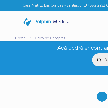
Casa Matriz:
Las Condes - Santiago
+56 2 2952 
Home
Carro de Compras
Acá podrá encontrar
Búsq
de
produ
1