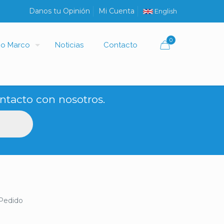
Danos tu Opinión
Mi Cuenta
English
0
io Marco
Noticias
Contacto
ntacto con nosotros.
Pedido