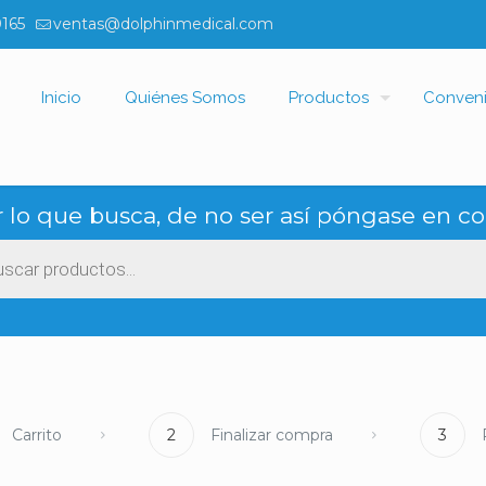
0165
ventas@dolphinmedical.com
Inicio
Quiénes Somos
Productos
Conven
 lo que busca, de no ser así póngase en co
ueda
ctos
Carrito
2
Finalizar compra
3