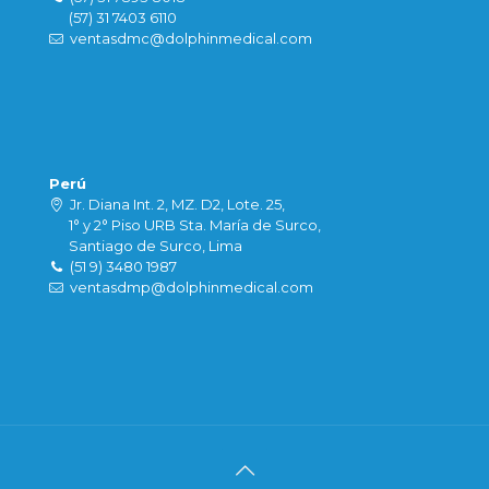
(57) 31 7403 6110
ventasdmc@dolphinmedical.com
Perú
Jr. Diana Int. 2, MZ. D2, Lote. 25,
1° y 2° Piso URB Sta. María de Surco,
Santiago de Surco, Lima
(51 9) 3480 1987
ventasdmp@dolphinmedical.com