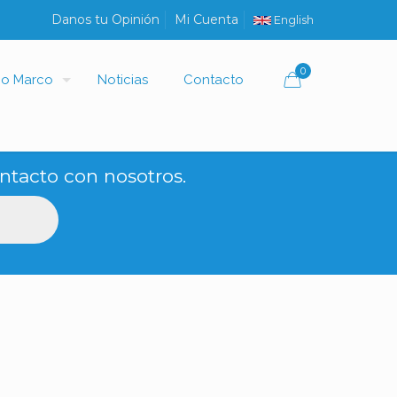
Danos tu Opinión
Mi Cuenta
English
0
io Marco
Noticias
Contacto
ntacto con nosotros.