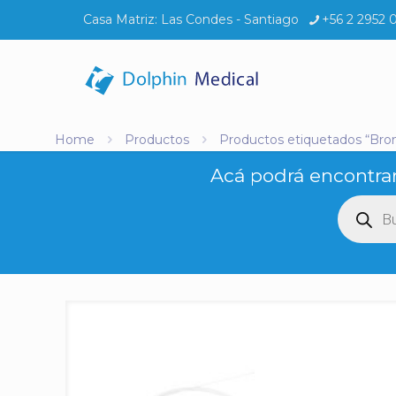
Casa Matriz:
Las Condes - Santiago
+56 2 2952 
Home
Productos
Productos etiquetados “Bron
Acá podrá encontrar
Búsq
de
produ