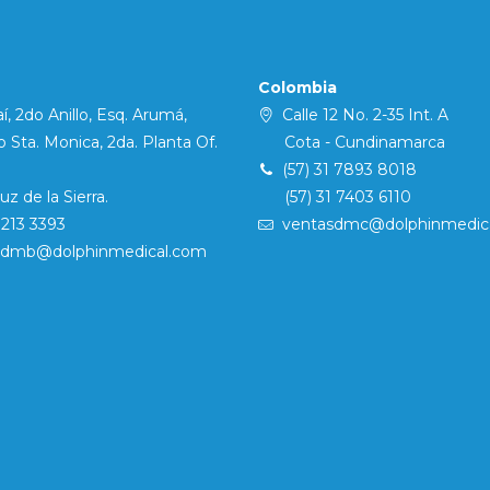
Colombia
í, 2do Anillo, Esq. Arumá,
Calle 12 No. 2-35 Int. A
Sta. Monica, 2da. Planta Of.
Cota - Cundinamarca
(57) 31 7893 8018
 de la Sierra.
(57) 31 7403 6110
7213 3393
ventasdmc@dolphinmedic
sdmb@dolphinmedical.com