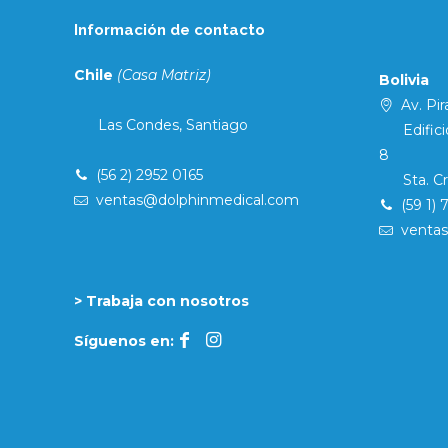
Información de contacto
Chile
(Casa Matriz)
Bolivia
Av. Pira
Las Condes, Santiago
Edificio 
8
(56 2) 2952 0165
Sta. Cruz
ventas@dolphinmedical.com
(59 1) 
venta
> Trabaja con nosotros
Síguenos en: