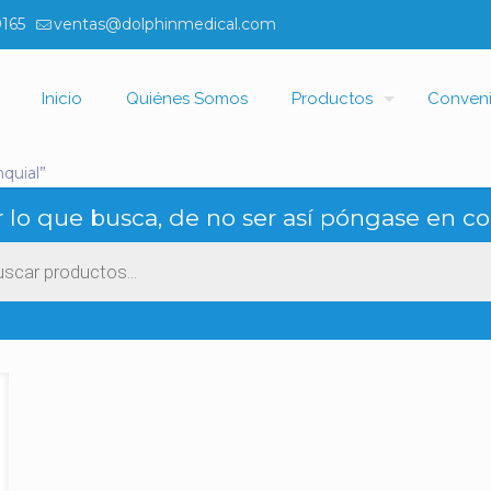
0165
ventas@dolphinmedical.com
Inicio
Quiénes Somos
Productos
Conven
quial”
 lo que busca, de no ser así póngase en co
ueda
ctos