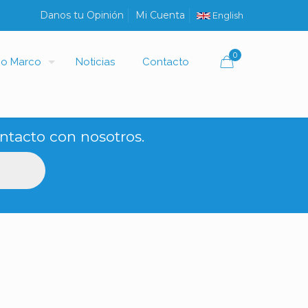
Danos tu Opinión
Mi Cuenta
English
0
io Marco
Noticias
Contacto
ntacto con nosotros.