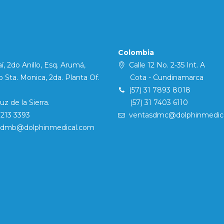
Colombia
í, 2do Anillo, Esq. Arumá,
Calle 12 No. 2-35 Int. A
Sta. Monica, 2da. Planta Of.
Cota - Cundinamarca
(57) 31 7893 8018
 de la Sierra.
(57) 31 7403 6110
7213 3393
ventasdmc@dolphinmedic
sdmb@dolphinmedical.com