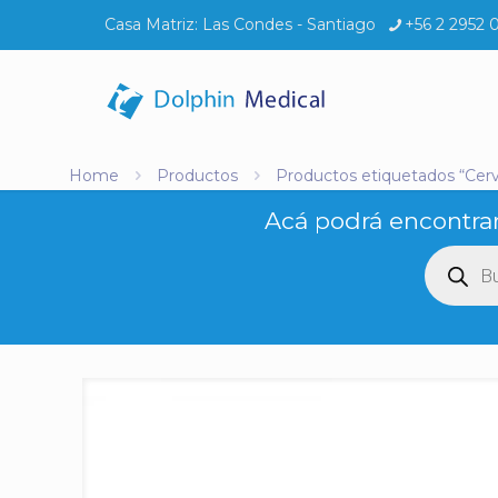
Casa Matriz:
Las Condes - Santiago
+56 2 2952 
Home
Productos
Productos etiquetados “Cerv
Acá podrá encontrar
Búsq
de
produ