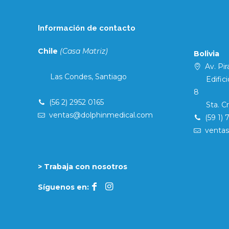
Información de contacto
Chile
(Casa Matriz)
Bolivia
Av. Pira
Las Condes, Santiago
Edificio 
8
(56 2) 2952 0165
Sta. Cruz
ventas@dolphinmedical.com
(59 1) 
venta
> Trabaja con nosotros
Síguenos en: