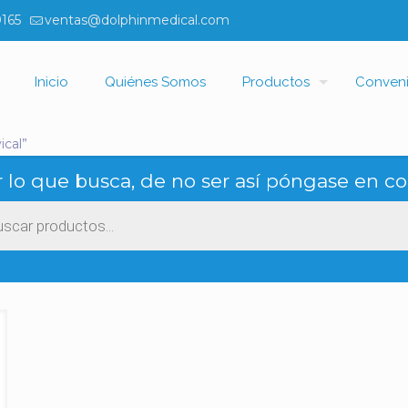
0165
ventas@dolphinmedical.com
Inicio
Quiénes Somos
Productos
Conven
ical”
 lo que busca, de no ser así póngase en co
ueda
ctos