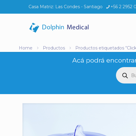
Casa Matriz:
Las Condes - Santiago
+56 2 2952 
Home
Productos
Productos etiquetados “Click
Acá podrá encontrar
Búsq
de
produ