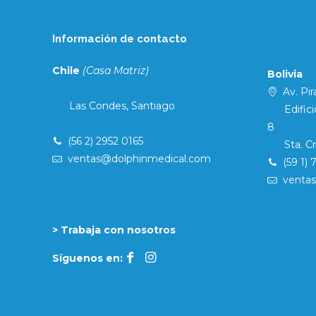
Información de contacto
Chile
(Casa Matriz)
Bolivia
Av. Pira
Las Condes, Santiago
Edificio 
8
(56 2) 2952 0165
Sta. Cruz
ventas@dolphinmedical.com
(59 1) 
venta
> Trabaja con nosotros
Síguenos en: