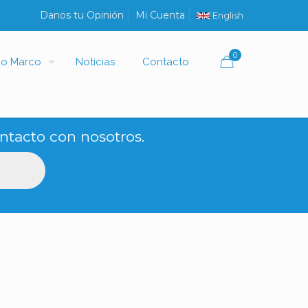
Danos tu Opinión
Mi Cuenta
English
0
io Marco
Noticias
Contacto
ntacto con nosotros.