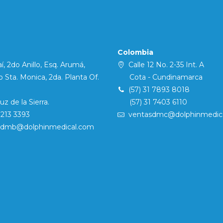
Colombia
í, 2do Anillo, Esq. Arumá,
Calle 12 No. 2-35 Int. A
Sta. Monica, 2da. Planta Of.
Cota - Cundinamarca
(57) 31 7893 8018
 de la Sierra.
(57) 31 7403 6110
7213 3393
ventasdmc@dolphinmedic
sdmb@dolphinmedical.com