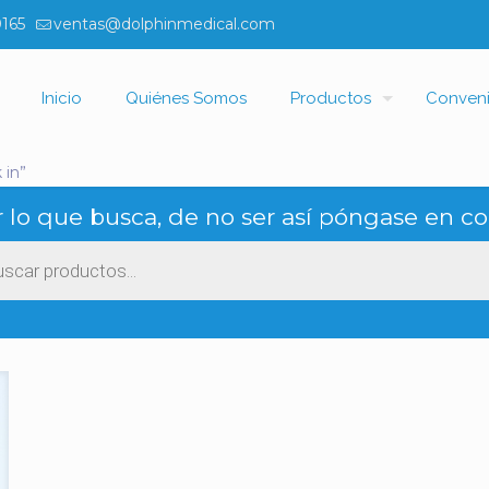
0165
ventas@dolphinmedical.com
Inicio
Quiénes Somos
Productos
Conven
 in”
 lo que busca, de no ser así póngase en co
ueda
ctos