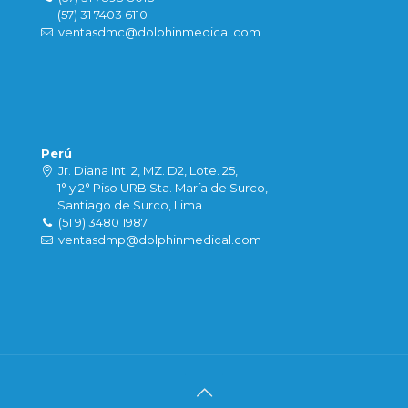
(57) 31 7403 6110
ventasdmc@dolphinmedical.com
Perú
Jr. Diana Int. 2, MZ. D2, Lote. 25,
1° y 2° Piso URB Sta. María de Surco,
Santiago de Surco, Lima
(51 9) 3480 1987
ventasdmp@dolphinmedical.com