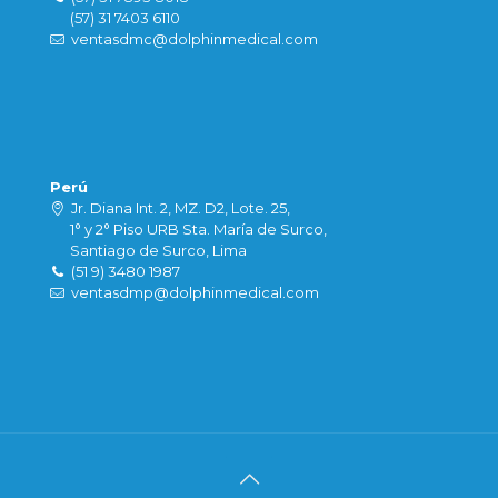
(57) 31 7403 6110
ventasdmc@dolphinmedical.com
Perú
Jr. Diana Int. 2, MZ. D2, Lote. 25,
1° y 2° Piso URB Sta. María de Surco,
Santiago de Surco, Lima
(51 9) 3480 1987
ventasdmp@dolphinmedical.com