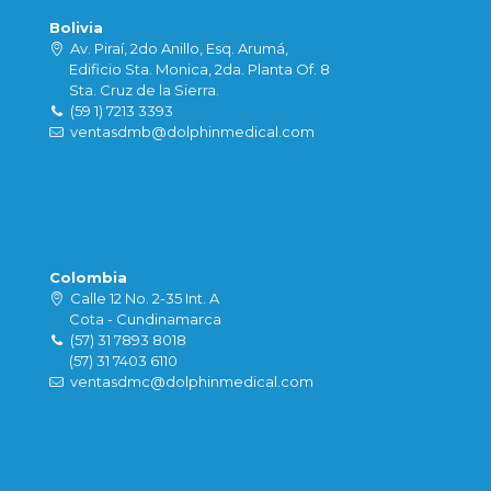
Bolivia
Av. Piraí, 2do Anillo, Esq. Arumá,
Edificio Sta. Monica, 2da. Planta Of. 8
Sta. Cruz de la Sierra.
(59 1) 7213 3393
ventasdmb@dolphinmedical.com
Colombia
Calle 12 No. 2-35 Int. A
Cota - Cundinamarca
(57) 31 7893 8018
(57) 31 7403 6110
ventasdmc@dolphinmedical.com