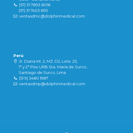
(57) 31 7893 8018
(57) 31 7403 6110
ventasdmc@dolphinmedical.com
Perú
Jr. Diana Int. 2, MZ. D2, Lote. 25,
1° y 2° Piso URB Sta. María de Surco,
Santiago de Surco, Lima
(51 9) 3480 1987
ventasdmp@dolphinmedical.com