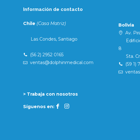
Información de contacto
Chile
(Casa Matriz)
Bolivia
Av. Pira
Las Condes, Santiago
Edificio 
8
(56 2) 2952 0165
Sta. Cruz
ventas@dolphinmedical.com
(59 1) 
venta
> Trabaja con nosotros
Síguenos en: