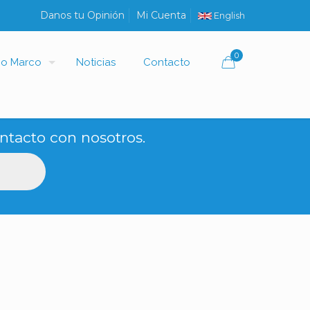
Danos tu Opinión
Mi Cuenta
English
0
io Marco
Noticias
Contacto
ntacto con nosotros.