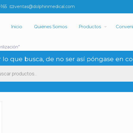
0165
ventas@dolphinmedical.com
Inicio
Quiénes Somos
Productos
Conven
ilización”
 lo que busca, de no ser así póngase en co
ueda
ctos