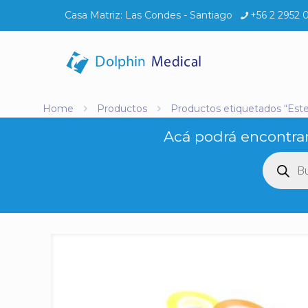
Casa Matriz:
Las Condes - Santiago
+56 2 2952 
Home
Productos
Productos etiquetados “Ester
Acá podrá encontrar
Búsq
de
produ