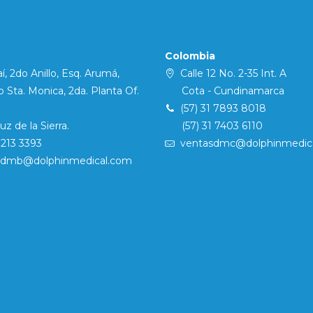
Colombia
í, 2do Anillo, Esq. Arumá,
Calle 12 No. 2-35 Int. A
Sta. Monica, 2da. Planta Of.
Cota - Cundinamarca
(57) 31 7893 8018
 de la Sierra.
(57) 31 7403 6110
7213 3393
ventasdmc@dolphinmedic
sdmb@dolphinmedical.com