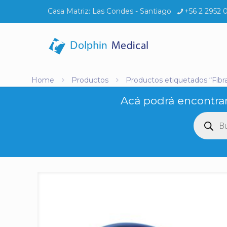
Casa Matriz:
Las Condes - Santiago
+56 2 2952 
Home
Productos
Productos etiquetados “Fibr
Acá podrá encontrar
Búsq
de
produ