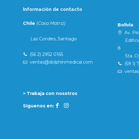
Información de contacto
Chile
(Casa Matriz)
Bolivia
Av. Pira
Las Condes, Santiago
Edificio 
8
(56 2) 2952 0165
Sta. Cruz
ventas@dolphinmedical.com
(59 1) 
venta
> Trabaja con nosotros
Síguenos en: