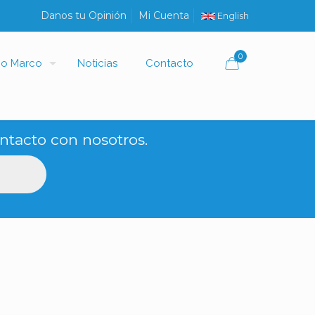
Danos tu Opinión
Mi Cuenta
English
0
io Marco
Noticias
Contacto
ntacto con nosotros.