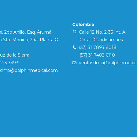
Colombia
í, 2do Anillo, Esq. Arumá,
Calle 12 No. 2-35 Int. A
Sta. Monica, 2da. Planta Of.
Cota - Cundinamarca
(57) 31 7893 8018
 de la Sierra.
(57) 31 7403 6110
7213 3393
ventasdmc@dolphinmedic
sdmb@dolphinmedical.com