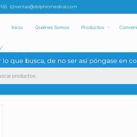
0165
ventas@dolphinmedical.com
Inicio
Quiénes Somos
Productos
Conven
a”
 lo que busca, de no ser así póngase en co
ueda
ctos