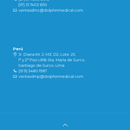
(57) 31 7403 6110
ventasdmc@dolphinmedical.com
Perú
Jr. Diana Int. 2, MZ. D2, Lote. 25,
1° y 2° Piso URB Sta. María de Surco,
Santiago de Surco, Lima
(51 9) 3480 1987
ventasdmp@dolphinmedical.com