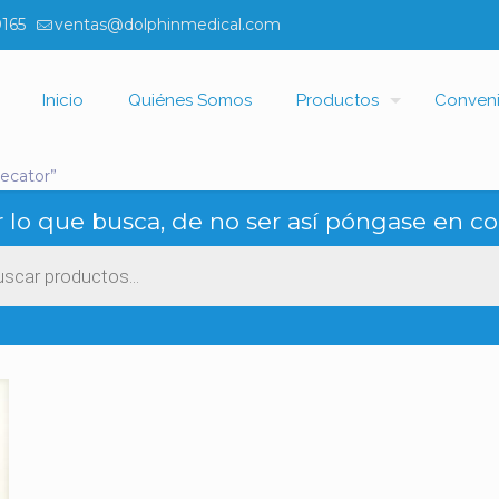
0165
ventas@dolphinmedical.com
Inicio
Quiénes Somos
Productos
Conven
ecator”
 lo que busca, de no ser así póngase en co
ueda
ctos