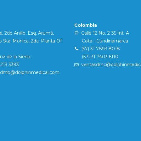
Colombia
í, 2do Anillo, Esq. Arumá,
Calle 12 No. 2-35 Int. A
Sta. Monica, 2da. Planta Of.
Cota - Cundinamarca
(57) 31 7893 8018
 de la Sierra.
(57) 31 7403 6110
7213 3393
ventasdmc@dolphinmedic
sdmb@dolphinmedical.com