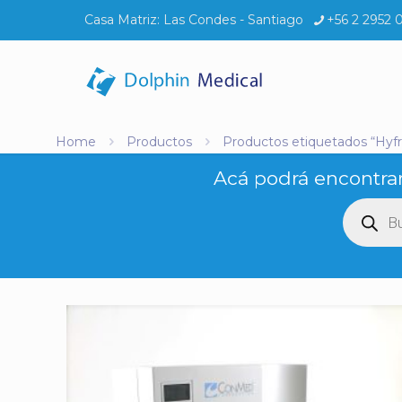
Casa Matriz:
Las Condes - Santiago
+56 2 2952 
Home
Productos
Productos etiquetados “Hyfr
Acá podrá encontrar
Búsq
de
produ