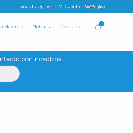
Danos tu Opinión
Mi Cuenta
English
0
io Marco
Noticias
Contacto
ntacto con nosotros.