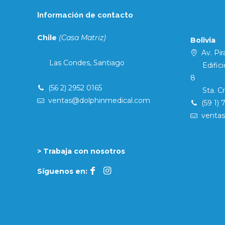
Información de contacto
Chile
(Casa Matriz)
Bolivia
Av. Pira
Las Condes, Santiago
Edificio 
8
(56 2) 2952 0165
Sta. Cruz
ventas@dolphinmedical.com
(59 1) 
venta
> Trabaja con nosotros
Síguenos en: