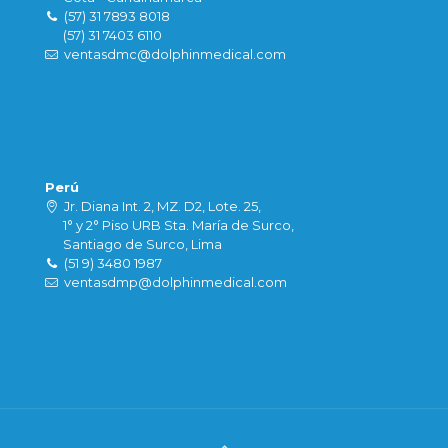
(57) 31 7893 8018
(57) 31 7403 6110
ventasdmc@dolphinmedical.com
Perú
Jr. Diana Int. 2, MZ. D2, Lote. 25,
1° y 2° Piso URB Sta. María de Surco,
Santiago de Surco, Lima
(51 9) 3480 1987
ventasdmp@dolphinmedical.com