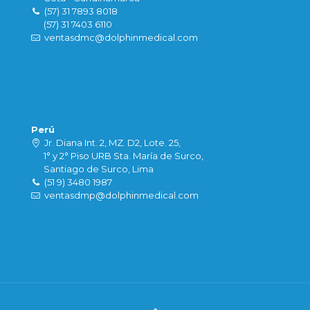
(57) 31 7893 8018
(57) 31 7403 6110
ventasdmc@dolphinmedical.com
Perú
Jr. Diana Int. 2, MZ. D2, Lote. 25,
1° y 2° Piso URB Sta. María de Surco,
Santiago de Surco, Lima
(51 9) 3480 1987
ventasdmp@dolphinmedical.com