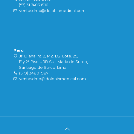
(57) 31 7403 6110
ventasdmc@dolphinmedical.com
Perú
Jr. Diana Int. 2, MZ. D2, Lote. 25,
1° y 2° Piso URB Sta. María de Surco,
Santiago de Surco, Lima
(51 9) 3480 1987
ventasdmp@dolphinmedical.com