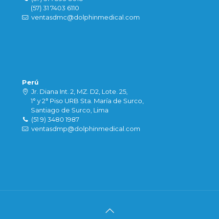
(57) 31 7403 6110
ventasdmc@dolphinmedical.com
Perú
Jr. Diana Int. 2, MZ. D2, Lote. 25,
1° y 2° Piso URB Sta. María de Surco,
Santiago de Surco, Lima
(51 9) 3480 1987
ventasdmp@dolphinmedical.com