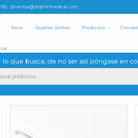
0165
ventas@dolphinmedical.com
Inicio
Quiénes Somos
Productos
Conven
tal
 lo que busca, de no ser así póngase en co
ueda
ctos