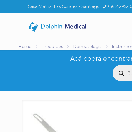
Casa Matriz:
Las Condes - Santiago
+56 2 2952 
Home
Productos
Dermatología
Instrumen
Acá podrá encontrar
Búsq
de
produ