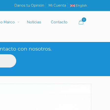
Danos tu Opinión
Mi Cuenta
English
0
io Marco
Noticias
Contacto
ntacto con nosotros.