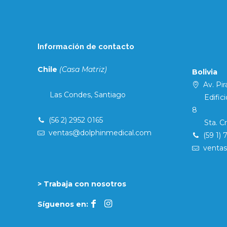
Información de contacto
Chile
(Casa Matriz)
Bolivia
Av. Pira
Las Condes, Santiago
Edificio 
8
(56 2) 2952 0165
Sta. Cruz
ventas@dolphinmedical.com
(59 1) 
venta
> Trabaja con nosotros
Síguenos en: