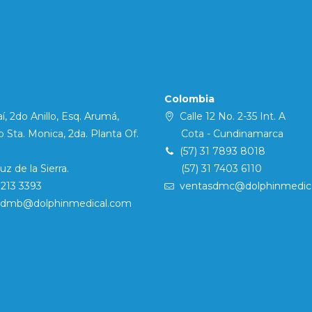
Colombia
í, 2do Anillo, Esq. Arumá,
Calle 12 No. 2-35 Int. A
Sta. Monica, 2da. Planta Of.
Cota - Cundinamarca
(57) 31 7893 8018
 de la Sierra.
(57) 31 7403 6110
7213 3393
ventasdmc@dolphinmedic
sdmb@dolphinmedical.com