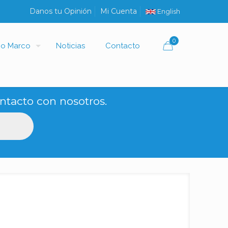
Danos tu Opinión
Mi Cuenta
English
0
io Marco
Noticias
Contacto
ntacto con nosotros.