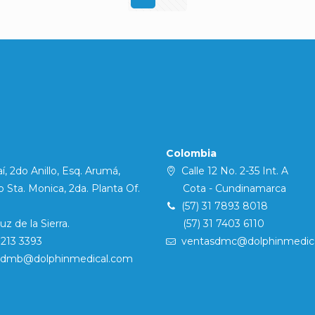
Colombia
í, 2do Anillo, Esq. Arumá,
Calle 12 No. 2-35 Int. A
Sta. Monica, 2da. Planta Of.
Cota - Cundinamarca
(57) 31 7893 8018
 de la Sierra.
(57) 31 7403 6110
7213 3393
ventasdmc@dolphinmedic
sdmb@dolphinmedical.com