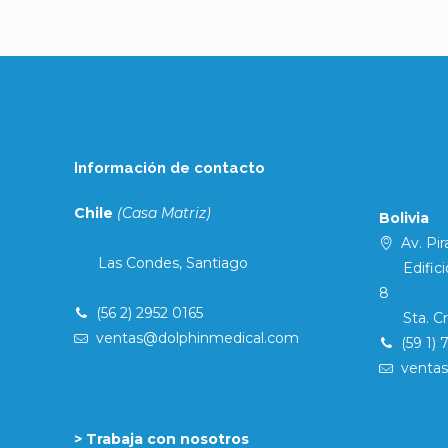
Información de contacto
Chile
(Casa Matriz)
Bolivia
Av. Pira
Las Condes, Santiago
Edificio 
8
(56 2) 2952 0165
Sta. Cruz
ventas@dolphinmedical.com
(59 1) 
venta
> Trabaja con nosotros