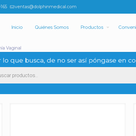
0165
ventas@dolphinmedical.com
Inicio
Quiénes Somos
Productos
Conven
ía Vaginal
 lo que busca, de no ser así póngase en co
ueda
ctos