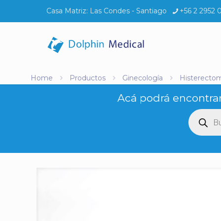
Casa Matriz:
Las Condes - Santiago
+56 2 2952 
Home
Productos
Ginecología
Histerectom
Acá podrá encontrar
Búsq
de
produ