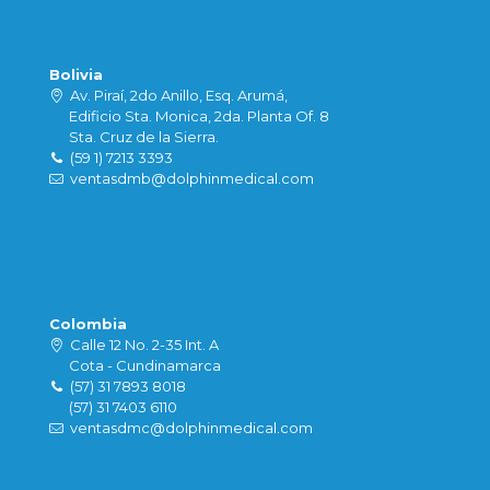
Bolivia
Av. Piraí, 2do Anillo, Esq. Arumá,
Edificio Sta. Monica, 2da. Planta Of. 8
Sta. Cruz de la Sierra.
(59 1) 7213 3393
ventasdmb@dolphinmedical.com
Colombia
Calle 12 No. 2-35 Int. A
Cota - Cundinamarca
(57) 31 7893 8018
(57) 31 7403 6110
ventasdmc@dolphinmedical.com