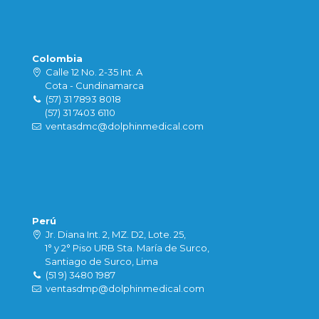
Colombia
Calle 12 No. 2-35 Int. A
Cota - Cundinamarca
(57) 31 7893 8018
(57) 31 7403 6110
ventasdmc@dolphinmedical.com
Perú
Jr. Diana Int. 2, MZ. D2, Lote. 25,
1° y 2° Piso URB Sta. María de Surco,
Santiago de Surco, Lima
(51 9) 3480 1987
ventasdmp@dolphinmedical.com