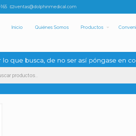
0165
ventas@dolphinmedical.com
Inicio
Quiénes Somos
Productos
Conven
 lo que busca, de no ser así póngase en co
ueda
ctos