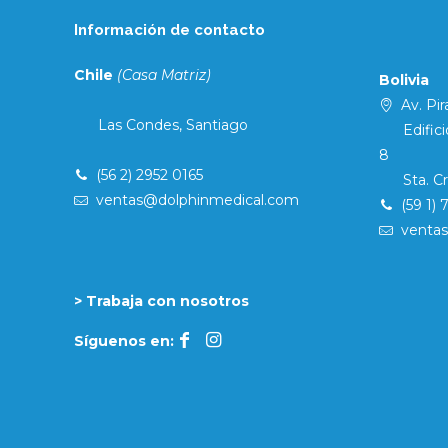
Información de contacto
Chile
(Casa Matriz)
Bolivia
Av. Pira
Las Condes, Santiago
Edificio 
8
(56 2) 2952 0165
Sta. Cruz
ventas@dolphinmedical.com
(59 1) 
venta
> Trabaja con nosotros
Síguenos en: