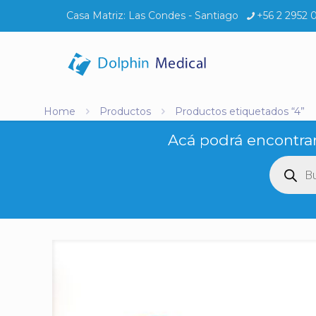
Casa Matriz:
Las Condes - Santiago
+56 2 2952 
Home
Productos
Productos etiquetados “4”
Acá podrá encontrar
Búsq
de
produ