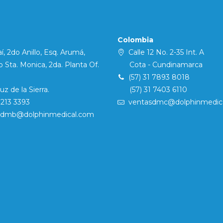
Colombia
í, 2do Anillo, Esq. Arumá,
Calle 12 No. 2-35 Int. A
Sta. Monica, 2da. Planta Of.
Cota - Cundinamarca
(57) 31 7893 8018
 de la Sierra.
(57) 31 7403 6110
7213 3393
ventasdmc@dolphinmedic
sdmb@dolphinmedical.com