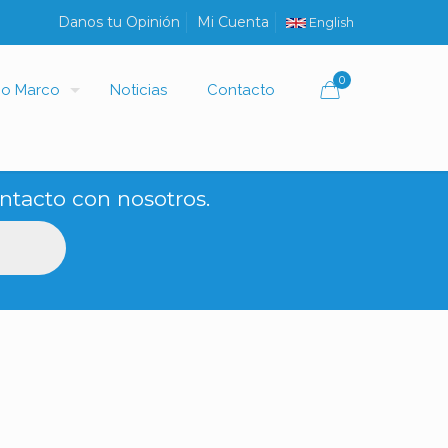
Danos tu Opinión
Mi Cuenta
English
0
io Marco
Noticias
Contacto
ntacto con nosotros.