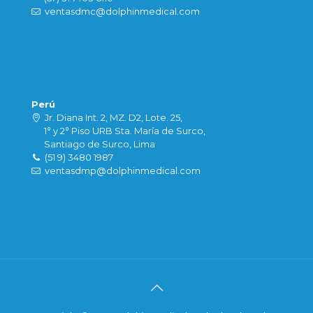
ventasdmc@dolphinmedical.com
Perú
Jr. Diana Int. 2, MZ. D2, Lote. 25,
1° y 2° Piso URB Sta. María de Surco,
Santiago de Surco, Lima
(51 9) 3480 1987
ventasdmp@dolphinmedical.com