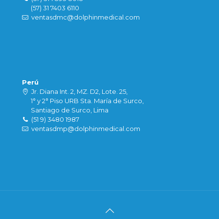
(57) 31 7403 6110
ventasdmc@dolphinmedical.com
Perú
Jr. Diana Int. 2, MZ. D2, Lote. 25,
1° y 2° Piso URB Sta. María de Surco,
Santiago de Surco, Lima
(51 9) 3480 1987
ventasdmp@dolphinmedical.com