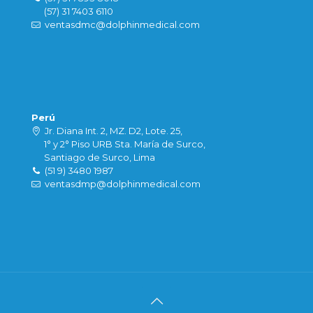
(57) 31 7403 6110
ventasdmc@dolphinmedical.com
Perú
Jr. Diana Int. 2, MZ. D2, Lote. 25,
1° y 2° Piso URB Sta. María de Surco,
Santiago de Surco, Lima
(51 9) 3480 1987
ventasdmp@dolphinmedical.com