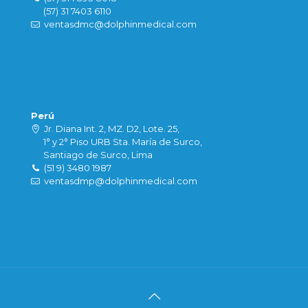
(57) 31 7403 6110
ventasdmc@dolphinmedical.com
Perú
Jr. Diana Int. 2, MZ. D2, Lote. 25,
1° y 2° Piso URB Sta. María de Surco,
Santiago de Surco, Lima
(51 9) 3480 1987
ventasdmp@dolphinmedical.com