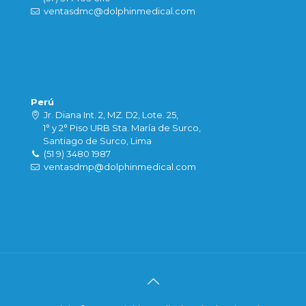
ventasdmc@dolphinmedical.com
Perú
Jr. Diana Int. 2, MZ. D2, Lote. 25,
1° y 2° Piso URB Sta. María de Surco,
Santiago de Surco, Lima
(51 9) 3480 1987
ventasdmp@dolphinmedical.com