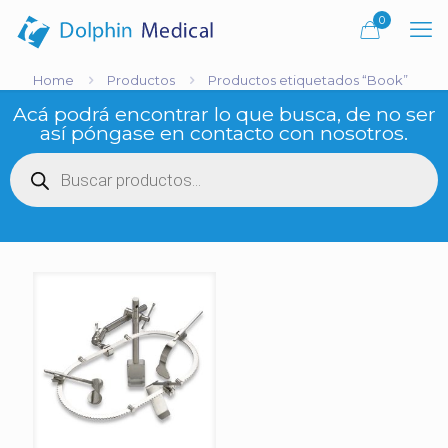
0
Home
Productos
Productos etiquetados “Book”
Acá podrá encontrar lo que busca, de no ser
así póngase en contacto con nosotros.
Búsqueda
de
productos