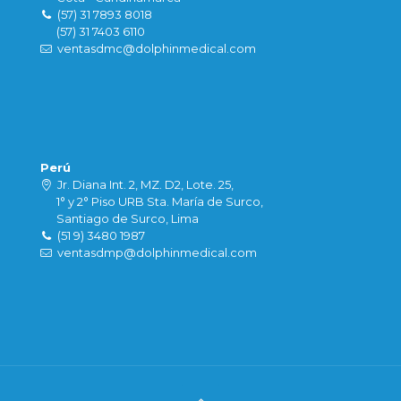
(57) 31 7893 8018
(57) 31 7403 6110
ventasdmc@dolphinmedical.com
Perú
Jr. Diana Int. 2, MZ. D2, Lote. 25,
1° y 2° Piso URB Sta. María de Surco,
Santiago de Surco, Lima
(51 9) 3480 1987
ventasdmp@dolphinmedical.com