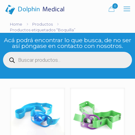
0
Home
Productos
Productos etiquetados “Boquilla”
Acá podrá encontrar lo que busca, de no ser
así póngase en contacto con nosotros.
Búsqueda
de
productos