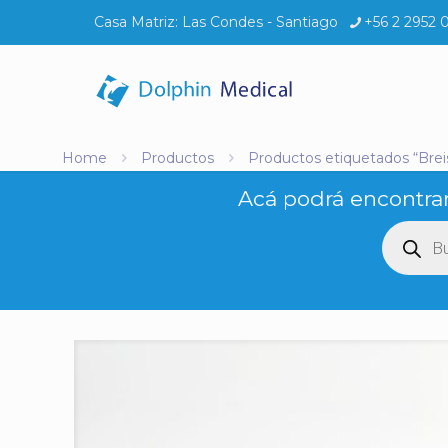
Casa Matriz:
Las Condes - Santiago
+56 2 2952 
Home
Productos
Productos etiquetados “Brei
Acá podrá encontrar
Búsq
de
produ