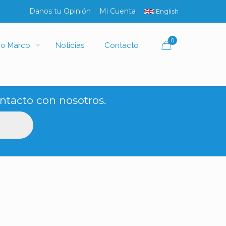
Danos tu Opinión
Mi Cuenta
English
0
io Marco
Noticias
Contacto
ntacto con nosotros.