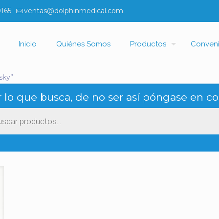
0165
ventas@dolphinmedical.com
Inicio
Quiénes Somos
Productos
Conven
sky”
 lo que busca, de no ser así póngase en co
ueda
ctos