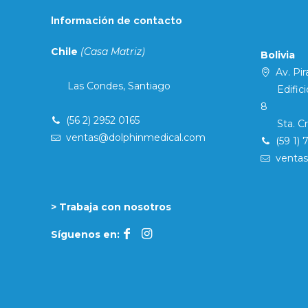
Información de contacto
Chile
(Casa Matriz)
Bolivia
Av. Pira
Las Condes, Santiago
Edificio 
8
(56 2) 2952 0165
Sta. Cruz
ventas@dolphinmedical.com
(59 1) 
venta
> Trabaja con nosotros
Síguenos en: