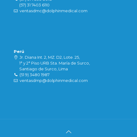
(57) 31 7403 6110
ventasdmc@dolphinmedical.com
Perú
Jr. Diana Int. 2, MZ. D2, Lote. 25,
1° y 2° Piso URB Sta. María de Surco,
Santiago de Surco, Lima
(51 9) 3480 1987
ventasdmp@dolphinmedical.com