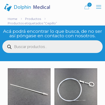
0
Home
Productos
Productos etiquetados “Cepillo”
Acá podrá encontrar lo que busca, de no ser
así póngase en contacto con nosotros.
Búsqueda
de
productos