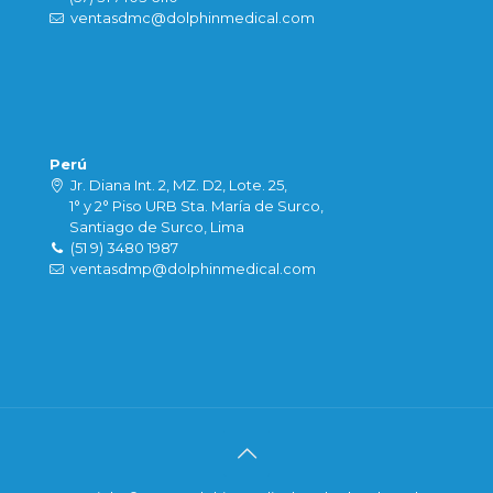
ventasdmc@dolphinmedical.com
Perú
Jr. Diana Int. 2, MZ. D2, Lote. 25,
1° y 2° Piso URB Sta. María de Surco,
Santiago de Surco, Lima
(51 9) 3480 1987
ventasdmp@dolphinmedical.com