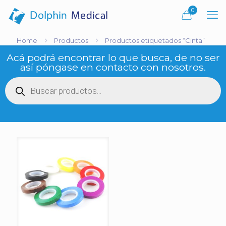
0
Home
Productos
Productos etiquetados “Cinta”
Acá podrá encontrar lo que busca, de no ser
así póngase en contacto con nosotros.
Búsqueda
de
productos