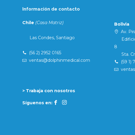
Información de contacto
Chile
(Casa Matriz)
Bolivia
Av. Pira
Las Condes, Santiago
Edificio 
8
(56 2) 2952 0165
Sta. Cruz
ventas@dolphinmedical.com
(59 1) 
venta
> Trabaja con nosotros
Síguenos en: