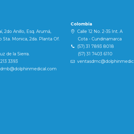
Colombia
í, 2do Anillo, Esq. Arumá,
Calle 12 No. 2-35 Int. A
Sta. Monica, 2da. Planta Of.
Cota - Cundinamarca
(57) 31 7893 8018
 de la Sierra.
(57) 31 7403 6110
7213 3393
ventasdmc@dolphinmedic
sdmb@dolphinmedical.com