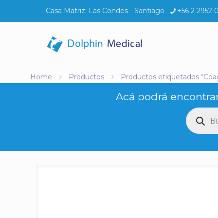
Casa Matriz:
Las Condes - Santiago
+56 2 2952 
Home
Productos
Productos etiquetados “Coa
Acá podrá encontrar
Búsq
de
produ