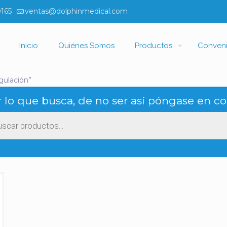
0165
ventas@dolphinmedical.com
Inicio
Quiénes Somos
Productos
Conven
gulación”
 lo que busca, de no ser así póngase en co
ueda
ctos