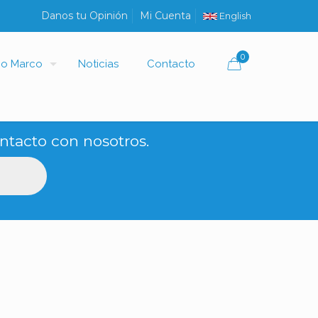
Danos tu Opinión
Mi Cuenta
English
0
io Marco
Noticias
Contacto
ntacto con nosotros.