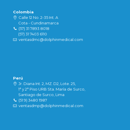
Colombia
Calle 12 No. 2-35 Int. A
Cota - Cundinamarca
(57) 31 7893 8018
(57) 31 7403 6110
ventasdmc@dolphinmedical.com
Perú
Jr. Diana Int. 2, MZ. D2, Lote. 25,
1° y 2° Piso URB Sta. María de Surco,
Santiago de Surco, Lima
(51 9) 3480 1987
ventasdmp@dolphinmedical.com