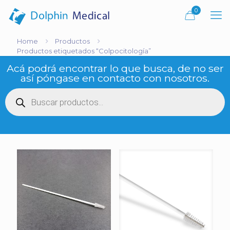
0
Home
Productos
Productos etiquetados “Colpocitología”
Acá podrá encontrar lo que busca, de no ser
así póngase en contacto con nosotros.
Búsqueda
de
productos