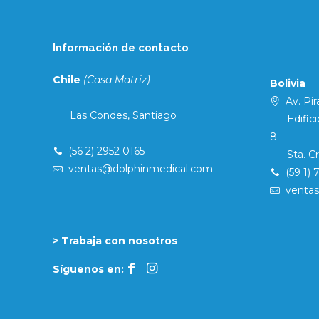
Información de contacto
Chile
(Casa Matriz)
Bolivia
Av. Pira
Las Condes, Santiago
Edificio 
8
(56 2) 2952 0165
Sta. Cruz
ventas@dolphinmedical.com
(59 1) 
venta
> Trabaja con nosotros
Síguenos en: