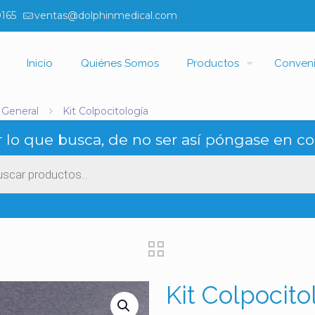
0165
ventas@dolphinmedical.com
Inicio
Quiénes Somos
Productos
Conven
 General
Kit Colpocitología
 lo que busca, de no ser así póngase en co
ueda
ctos
Kit Colpocito