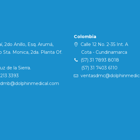
Colombia
í, 2do Anillo, Esq. Arumá,
Calle 12 No. 2-35 Int. A
Sta. Monica, 2da. Planta Of.
Cota - Cundinamarca
(57) 31 7893 8018
 de la Sierra.
(57) 31 7403 6110
7213 3393
ventasdmc@dolphinmedic
sdmb@dolphinmedical.com