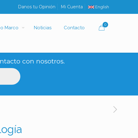
Danos tu Opinión
Mi Cuenta
English
0
io Marco
Noticias
Contacto
ntacto con nosotros.
logía