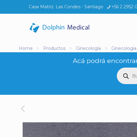
Casa Matriz:
Las Condes - Santiago
+56 2 2952 
Home
Productos
Ginecología
Ginecología
Acá podrá encontrar
Búsq
de
produ