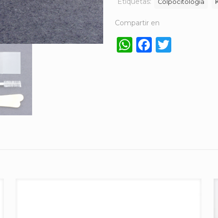
Etiquetas:
Colpocitología
Compartir en
WhatsApp
Faceboo
Twitt