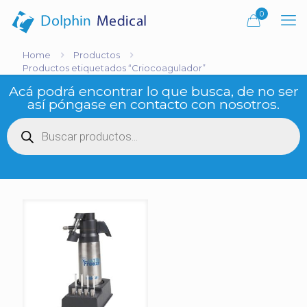
0
Home
Productos
Productos etiquetados “Criocoagulador”
Acá podrá encontrar lo que busca, de no ser
así póngase en contacto con nosotros.
Búsqueda
de
productos