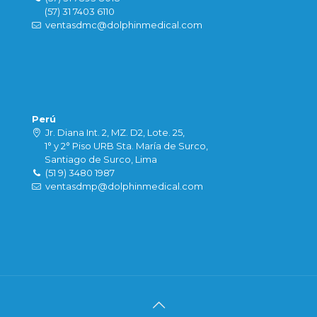
(57) 31 7403 6110
ventasdmc@dolphinmedical.com
Perú
Jr. Diana Int. 2, MZ. D2, Lote. 25,
1° y 2° Piso URB Sta. María de Surco,
Santiago de Surco, Lima
(51 9) 3480 1987
ventasdmp@dolphinmedical.com