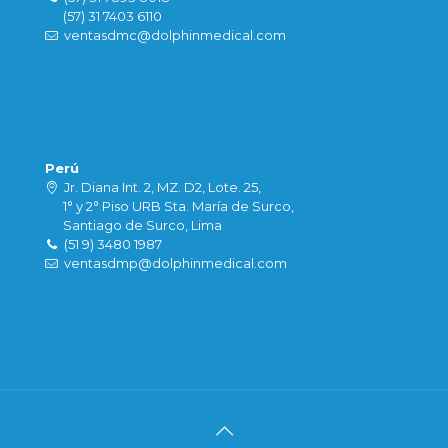
(57) 31 7403 6110
ventasdmc@dolphinmedical.com
Perú
Jr. Diana Int. 2, MZ. D2, Lote. 25,
1° y 2° Piso URB Sta. María de Surco,
Santiago de Surco, Lima
(51 9) 3480 1987
ventasdmp@dolphinmedical.com