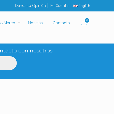
Danos tu Opinión
Mi Cuenta
English
0
io Marco
Noticias
Contacto
ntacto con nosotros.