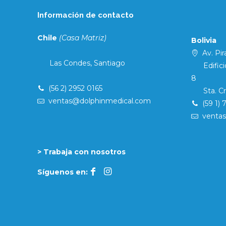
Información de contacto
Chile
(Casa Matriz)
Bolivia
Av. Pira
Las Condes, Santiago
Edificio 
8
(56 2) 2952 0165
Sta. Cruz
ventas@dolphinmedical.com
(59 1) 
venta
> Trabaja con nosotros
Síguenos en: