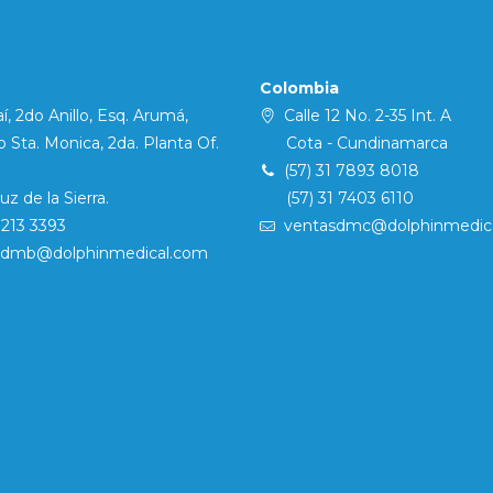
Colombia
í, 2do Anillo, Esq. Arumá,
Calle 12 No. 2-35 Int. A
Sta. Monica, 2da. Planta Of.
Cota - Cundinamarca
(57) 31 7893 8018
 de la Sierra.
(57) 31 7403 6110
7213 3393
ventasdmc@dolphinmedic
sdmb@dolphinmedical.com