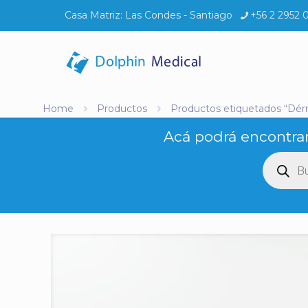
Casa Matriz:
Las Condes - Santiago
+56 2 2952 
Home
Productos
Productos etiquetados “Dér
Acá podrá encontrar
Búsq
de
produ