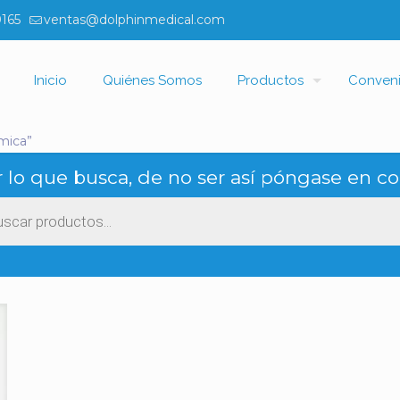
0165
ventas@dolphinmedical.com
Inicio
Quiénes Somos
Productos
Conven
mica”
 lo que busca, de no ser así póngase en co
ueda
ctos