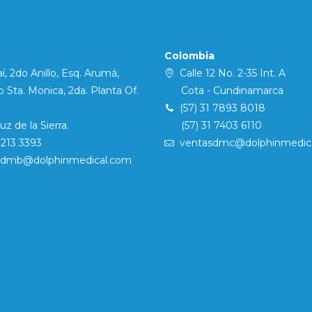
Colombia
í, 2do Anillo, Esq. Arumá,
Calle 12 No. 2-35 Int. A
Sta. Monica, 2da. Planta Of.
Cota - Cundinamarca
(57) 31 7893 8018
 de la Sierra.
(57) 31 7403 6110
7213 3393
ventasdmc@dolphinmedic
sdmb@dolphinmedical.com