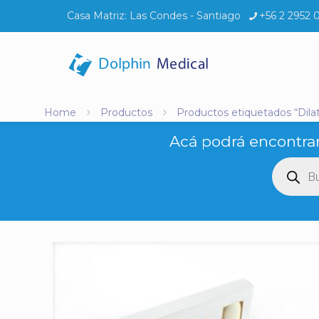
Casa Matriz:
Las Condes - Santiago
+56 2 2952 
Home
Productos
Productos etiquetados “Dila
Acá podrá encontrar
Búsq
de
produ