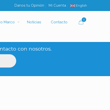
Danos tu Opinión
Mi Cuenta
English
0
io Marco
Noticias
Contacto
ntacto con nosotros.