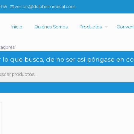
0165
ventas@dolphinmedical.com
Inicio
Quiénes Somos
Productos
Conven
tadores”
 lo que busca, de no ser así póngase en co
ueda
ctos