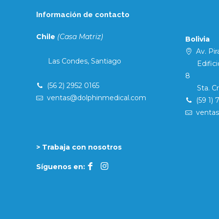
Información de contacto
Chile
(Casa Matriz)
Bolivia
Av. Pira
Las Condes, Santiago
Edificio 
8
(56 2) 2952 0165
Sta. Cruz
ventas@dolphinmedical.com
(59 1) 
venta
> Trabaja con nosotros
Síguenos en: