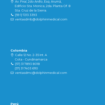
Av. Piraí, 2do Anillo, Esq. Arumá,
Edificio Sta. Monica, 2da. Planta Of. 8
Sta. Cruz de la Sierra.
(59 1) 7213 3393
ventasdmb@dolphinmedical.com
Colombia
Calle 12 No. 2-35 Int. A
Cota - Cundinamarca
(57) 31 7893 8018
(57) 31 7403 6110
ventasdmc@dolphinmedical.com
Perú