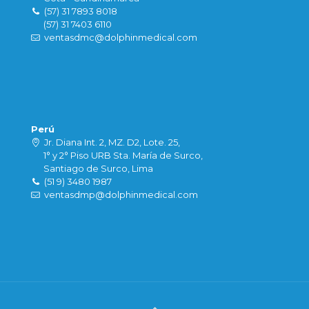
(57) 31 7893 8018
(57) 31 7403 6110
ventasdmc@dolphinmedical.com
Perú
Jr. Diana Int. 2, MZ. D2, Lote. 25,
1° y 2° Piso URB Sta. María de Surco,
Santiago de Surco, Lima
(51 9) 3480 1987
ventasdmp@dolphinmedical.com