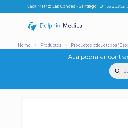
Casa Matriz:
Las Condes - Santiago
+56 2 2952 
Home
Productos
Productos etiquetados “Esp
Acá podrá encontrar
Búsq
de
produ