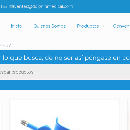
0165
ventas@dolphinmedical.com
Inicio
Quiénes Somos
Productos
Conven
éculo”
 lo que busca, de no ser así póngase en co
ueda
ctos