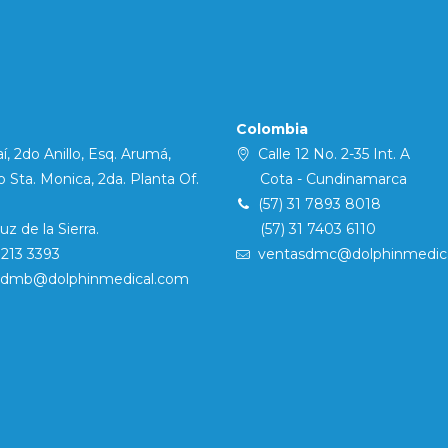
Colombia
í, 2do Anillo, Esq. Arumá,
Calle 12 No. 2-35 Int. A
Sta. Monica, 2da. Planta Of.
Cota - Cundinamarca
(57) 31 7893 8018
 de la Sierra.
(57) 31 7403 6110
7213 3393
ventasdmc@dolphinmedic
sdmb@dolphinmedical.com