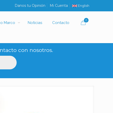
Danos tu Opinión
Mi Cuenta
English
0
io Marco
Noticias
Contacto
ntacto con nosotros.