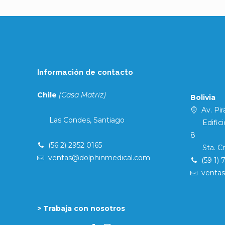
Información de contacto
Chile
(Casa Matriz)
Bolivia
Av. Pira
Las Condes, Santiago
Edificio 
8
(56 2) 2952 0165
Sta. Cruz
ventas@dolphinmedical.com
(59 1) 
venta
> Trabaja con nosotros