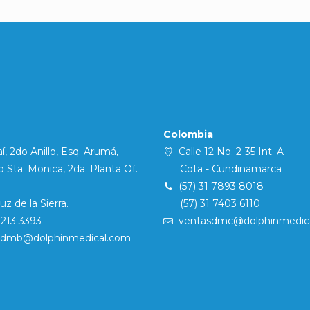
Colombia
í, 2do Anillo, Esq. Arumá,
Calle 12 No. 2-35 Int. A
Sta. Monica, 2da. Planta Of.
Cota - Cundinamarca
(57) 31 7893 8018
 de la Sierra.
(57) 31 7403 6110
7213 3393
ventasdmc@dolphinmedic
sdmb@dolphinmedical.com