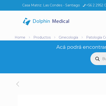
Casa Matriz:
Las Condes - Santiago
+56 2 2952 
Home
Productos
Ginecología
Patología Ce
Acá podrá encontrar
Búsq
de
produ