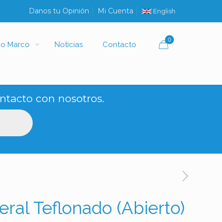
Danos tu Opinión
Mi Cuenta
English
0
io Marco
Noticias
Contacto
ntacto con nosotros.
eral Teflonado (Abierto)