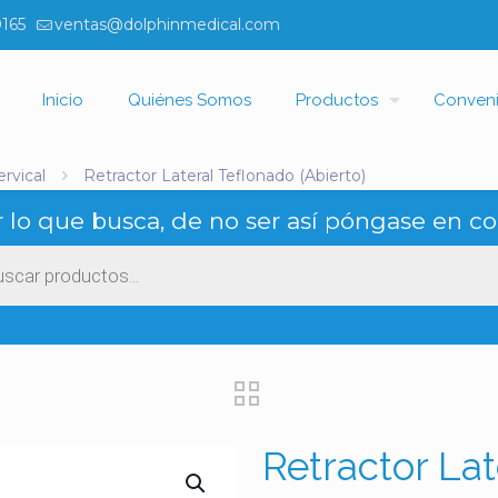
0165
ventas@dolphinmedical.com
Inicio
Quiénes Somos
Productos
Conven
rvical
Retractor Lateral Teflonado (Abierto)
 lo que busca, de no ser así póngase en co
ueda
ctos
Retractor Lat