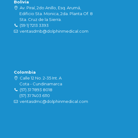
Bolivia
Av. Piraí, 2do Anillo, Esq. Arumá,
Edificio Sta. Monica, 2da. Planta Of. 8
Sta. Cruz de la Sierra.
(59 1) 7213 3393
ventasdmb@dolphinmedical.com
Colombia
Calle 12 No. 2-35 Int. A
Cota - Cundinamarca
(57) 31 7893 8018
(57) 31 7403 6110
ventasdmc@dolphinmedical.com