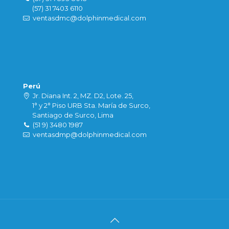
(57) 31 7403 6110
ventasdmc@dolphinmedical.com
Perú
Jr. Diana Int. 2, MZ. D2, Lote. 25,
1° y 2° Piso URB Sta. María de Surco,
Santiago de Surco, Lima
(51 9) 3480 1987
ventasdmp@dolphinmedical.com