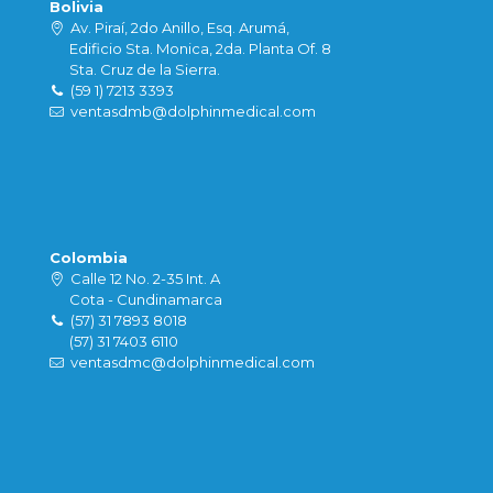
Bolivia
Av. Piraí, 2do Anillo, Esq. Arumá,
Edificio Sta. Monica, 2da. Planta Of. 8
Sta. Cruz de la Sierra.
(59 1) 7213 3393
ventasdmb@dolphinmedical.com
Colombia
Calle 12 No. 2-35 Int. A
Cota - Cundinamarca
(57) 31 7893 8018
(57) 31 7403 6110
ventasdmc@dolphinmedical.com