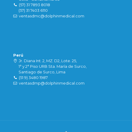
(57) 31 7893 8018
(57) 31 7403 6110
ventasdmc@dolphinmedical.com
Perú
Jr. Diana Int. 2, MZ. D2, Lote. 25,
1° y 2° Piso URB Sta. María de Surco,
Santiago de Surco, Lima
(51 9) 3480 1987
ventasdmp@dolphinmedical.com