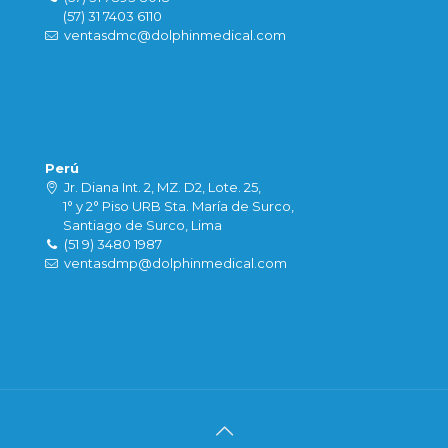
(57) 31 7403 6110
ventasdmc@dolphinmedical.com
Perú
Jr. Diana Int. 2, MZ. D2, Lote. 25,
1° y 2° Piso URB Sta. María de Surco,
Santiago de Surco, Lima
(51 9) 3480 1987
ventasdmp@dolphinmedical.com