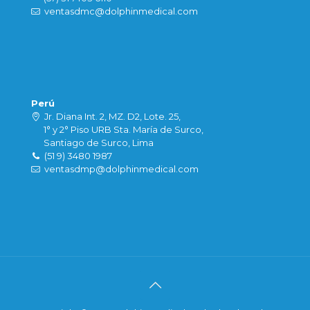
ventasdmc@dolphinmedical.com
Perú
Jr. Diana Int. 2, MZ. D2, Lote. 25,
1° y 2° Piso URB Sta. María de Surco,
Santiago de Surco, Lima
(51 9) 3480 1987
ventasdmp@dolphinmedical.com